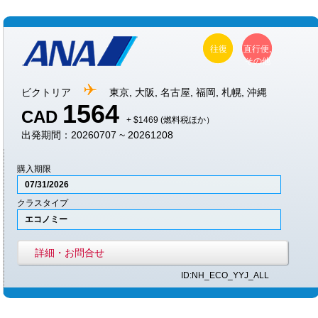
往復
直行便,
その他
ビクトリア
東京, 大阪, 名古屋, 福岡, 札幌, 沖縄
1564
CAD
+ $1469 (燃料税ほか）
出発期間：20260707 ~ 20261208
購入期限
07/31/2026
クラスタイプ
エコノミー
詳細・お問合せ
ID:NH_ECO_YYJ_ALL