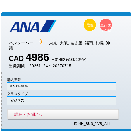
往復
直行便,
その他
バンクーバー
東京, 大阪, 名古屋, 福岡, 札幌, 沖
縄
4986
CAD
+ $1462 (燃料税ほか）
出発期間：20261124 ~ 20270715
購入期限
07/31/2026
クラスタイプ
ビジネス
詳細・お問合せ
ID:NH_BUS_YVR_ALL