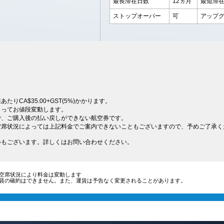
最長滞在日数
12ヵ月
最短滞
ストップオーバー
可
アップ
りCA$35.00+GST(5%)かかります。
よってお値段変動します。
で、ご購入後の払い戻しができない航空券です。
空席状況によっては上記料金でご案内できないこともございますので、予めご了承く
ルもございます。詳しくはお問い合わせください。
空席状況により料金は変動します
賃の確約はできません。また、運賃は予告なく変更されることがあります。