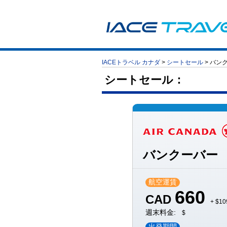
IACEトラベル カナダ
>
シートセール
>
バンク
シートセール：
バンクーバ
航空運賃
660
CAD
+ $1
週末料金:
$
出発期間