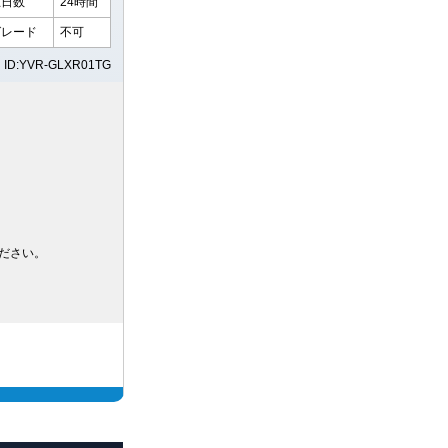
在日数
24時間
グレード
不可
ID:YVR-GLXR01TG
ださい。