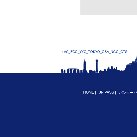
« AC_ECO_YYC_TOKYO_OSA_NGO_CTS
HOME
|
JR PASS
|
バンクー