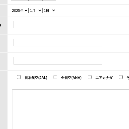
)
日本航空(JAL)
全日空(ANA)
エアカナダ