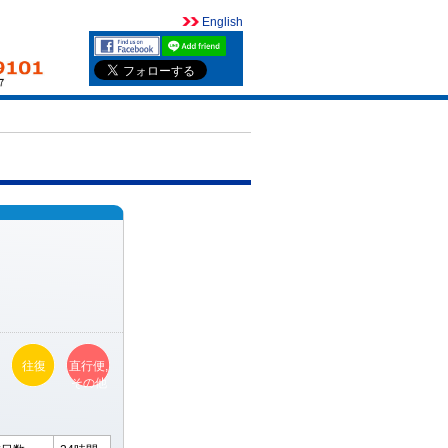
English
往復
直行便,
その他