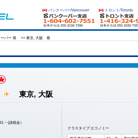
バンクーバー/Vancouver
トロント/Toronto
ーバー 発 >> 東京, 大阪 着
ー
東京, 大阪
091 ~ (諸税金）
クラスタイプ:エコノミー