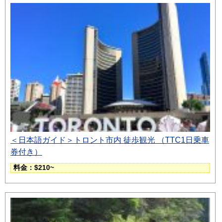
＜日本語ガイド＞トロント市内 徒歩観光 （TTC1日乗車
券付き）
料金：$210~