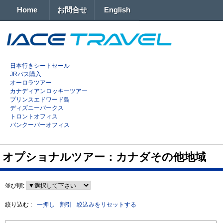
Home
お問合せ
English
日本行きシートセール
JRパス購入
オーロラツアー
カナディアンロッキーツアー
プリンスエドワード島
ディズニーパークス
トロントオフィス
バンクーバーオフィス
オプショナルツアー：カナダその他地域
並び順:
絞り込む :
一押し
割引
絞込みをリセットする