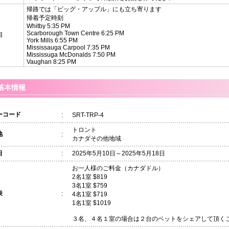
帰路では「ビッグ・アップル」にも立ち寄ります
帰着予定時刻
Whitby 5:35 PM
Scarborough Town Centre 6:25 PM
目
York Mills 6:55 PM
Mississauga Carpool 7:35 PM
Mississuga McDonalds 7:50 PM
Vaughan 8:25 PM
基本情報
ーコード
:
SRT-TRP-4
トロント
地
:
カナダその他地域
日
:
2025年5月10日～2025年5月18日
お一人様のご料金（カナダドル）
2名1室 $819
3名1室 $759
表
:
4名1室 $719
1名1室 $1019
３名、４名１室の場合は２台のベットをシェアして頂く