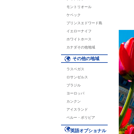
モントリオール
ケベック
プリンスエドワード島
イエローナイフ
ホワイトホース
カナダその他地域
その他の地域
ラスベガス
ロサンゼルス
ブラジル
ヨーロッパ
カンクン
アイスランド
ペルー・ボリビア
英語オプショナル