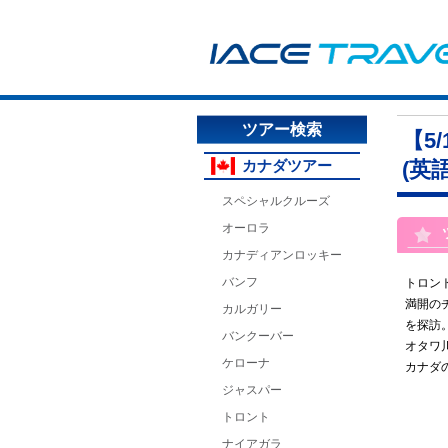
ツアー検索
【5
カナダツアー
(英
スペシャルクルーズ
オーロラ
カナディアンロッキー
バンフ
トロン
満開の
カルガリー
を探訪
バンクーバー
オタワ
ケローナ
カナダ
ジャスパー
トロント
ナイアガラ