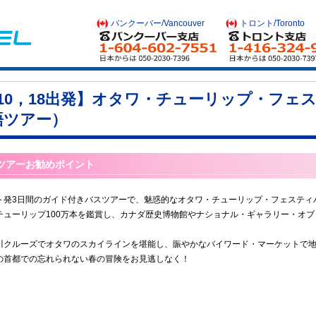
バンクーバー/Vancouver
トロント/Toronto
/10，18出発】オタワ・チューリップ・フ
語ツアー）
ツアーお勧めポイント
ト発3日間のガイド付きバスツアーで、魅惑的なオタワ・チューリップ・フェスティ
チューリップ100万本を鑑賞し、カナダ歴史博物館やナショナル・ギャラリー・オ
。
川クルーズでオタワのスカイラインを堪能し、賑やかなバイワード・マーケットで
の首都での忘れられない春の冒険をお見逃しなく！