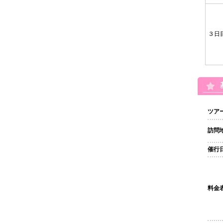
３日
ツア
訪問
催行
料金