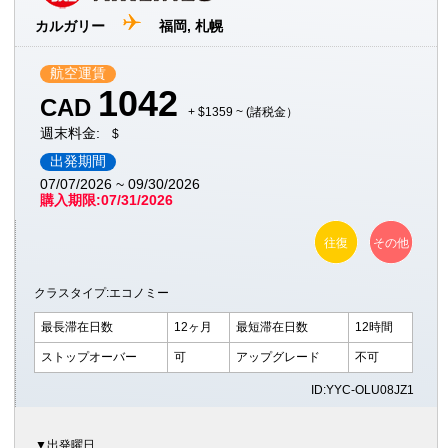
カルガリー
福岡, 札幌
航空運賃
1042
CAD
+ $1359 ~ (諸税金）
週末料金:
$
出発期間
07/07/2026 ~ 09/30/2026
購入期限:07/31/2026
往復
その他
クラスタイプ:エコノミー
最長滞在日数
12ヶ月
最短滞在日数
12時間
ストップオーバー
可
アップグレード
不可
ID:YYC-OLU08JZ1
▼出発曜日