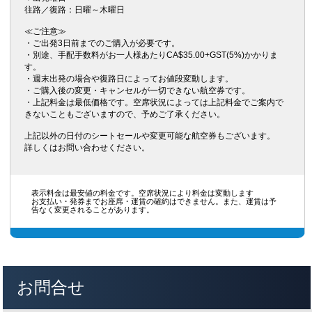
往路／復路：日曜～木曜日
≪ご注意≫
・ご出発3日前までのご購入が必要です。
・別途、手配手数料がお一人様あたりCA$35.00+GST(5%)かかりま
す。
・週末出発の場合や復路日によってお値段変動します。
・ご購入後の変更・キャンセルが一切できない航空券です。
・上記料金は最低価格です。空席状況によっては上記料金でご案内で
きないこともございますので、予めご了承ください。
上記以外の日付のシートセールや変更可能な航空券もございます。
詳しくはお問い合わせください。
表示料金は最安値の料金です。空席状況により料金は変動します
お支払い・発券までお座席・運賃の確約はできません。また、運賃は予
告なく変更されることがあります。
お問合せ