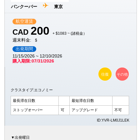
バンクーバー
東京
航空運賃
200
CAD
+ $1083 ~ (諸税金）
週末料金:
$
出発期間
11/15/2026 ~ 12/10/2026
購入期限:07/31/2026
往復
その他
クラスタイプ:エコノミー
最長滞在日数
最短滞在日数
ストップオーバー
可
アップグレード
不可
ID:YVR-LM0J1LEK
▼出発曜日