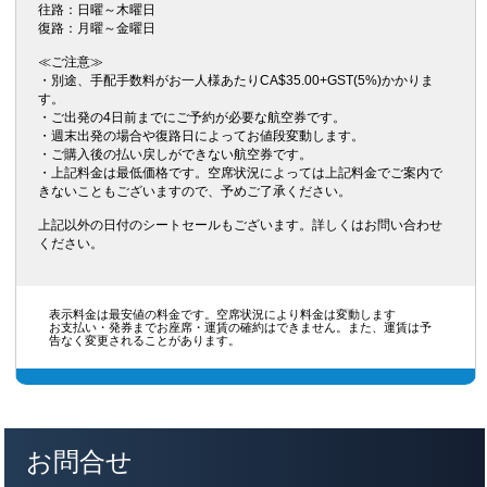
往路：日曜～木曜日
復路：月曜～金曜日
≪ご注意≫
・別途、手配手数料がお一人様あたりCA$35.00+GST(5%)かかりま
す。
・ご出発の4日前までにご予約が必要な航空券です。
・週末出発の場合や復路日によってお値段変動します。
・ご購入後の払い戻しができない航空券です。
・上記料金は最低価格です。空席状況によっては上記料金でご案内で
きないこともございますので、予めご了承ください。
上記以外の日付のシートセールもございます。詳しくはお問い合わせ
ください。
表示料金は最安値の料金です。空席状況により料金は変動します
お支払い・発券までお座席・運賃の確約はできません。また、運賃は予
告なく変更されることがあります。
お問合せ