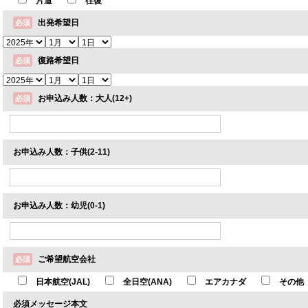
片道
往復
出発希望日
必須
復路希望日
必須
お申込み人数：大人(12+)
必須
お申込み人数：子供(2-11)
お申込み人数：幼児(0-1)
ご希望航空会社
必須
日本航空(JAL)
全日空(ANA)
エアカナダ
その他
必須
メッセージ本文