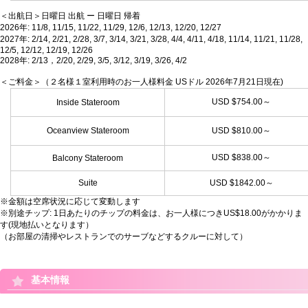
＜出航日＞日曜日 出航 ー 日曜日 帰着
2026年: 11/8, 11/15, 11/22, 11/29, 12/6, 12/13, 12/20, 12/27
2027年: 2/14, 2/21, 2/28, 3/7, 3/14, 3/21, 3/28, 4/4, 4/11, 4/18, 11/14, 11/21, 11/28,
12/5, 12/12, 12/19, 12/26
2028年: 2/13，2/20, 2/29, 3/5, 3/12, 3/19, 3/26, 4/2
＜ご料金＞（２名様１室利用時のお一人様料金 USドル 2026年7月21日現在)
USD $754.00～
Inside Stateroom
Oceanview Stateroom
USD $810.00～
USD $838.00～
Balcony Stateroom
Suite
USD $1842.00～
※金額は空席状況に応じて変動します
※別途チップ: 1日あたりのチップの料金は、お一人様につきUS$18.
00がかかりま
す(現地払いとなります）
（お部屋の清掃やレストランでのサーブなどするクルーに対して）
基本情報