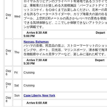
ロイヤルカリビアンのプライベート寄港地であるココケイ
は、
乗船客だけが楽しめる大規模施設「パーフェクトデイ 
ットココケイ」を心ゆくまでお楽しみください。
北米一の
さを誇るウォータースライダーや、
カリブ海最大の波の出
Day
Wed
4
プール、
上空約130メートルの高さからバハマの景色を堪能
できる気球体
験など、ここでしか体験できないアトラクシ
ンが満載です。
Arrive 8:30 AM Depart
5:00 PM
Nassau, Bahamas
バハマの首都。民芸品の並ぶ、
ストローマーケットのショ
ピングや、ボート、日光浴、
マリンスポーツ、潜水船で海
Day
Thu
5
生物観察やイルカ見学ツアーなど、
楽しみに溢れた町です
Arrive 7:30 AM
Depart
5:30 PM
Day
Fri
Cruising
6
Day
Sat
Cruising
7
Sun
Cape Liberty, New York
Day
8
Arrive 6:00 AM