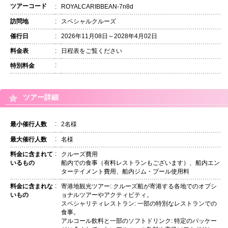
ツアーコード
:
ROYALCARIBBEAN-7n8d
訪問地
:
スペシャルクルーズ
催行日
:
2026年11月08日～2028年4月02日
料金表
:
日程表をご覧ください
:
特別料金
ツアー詳細
:
最小催行人数
2名様
:
最大催行人数
名様
:
料金に含まれて
クルーズ費用
いるもの
船内での食事（有料レストランもございます）、船内エン
ターテイメント費用、船内ジム・プール使用料
:
料金に含まれな
寄港地観光ツアー: クルーズ船が寄港する各地でのオプシ
いもの
ョナルツアーやアクティビティ。
スペシャリティレストラン: 一部の特別なレストランでの
食事。
アルコール飲料と一部のソフトドリンク: 特定のパッケー