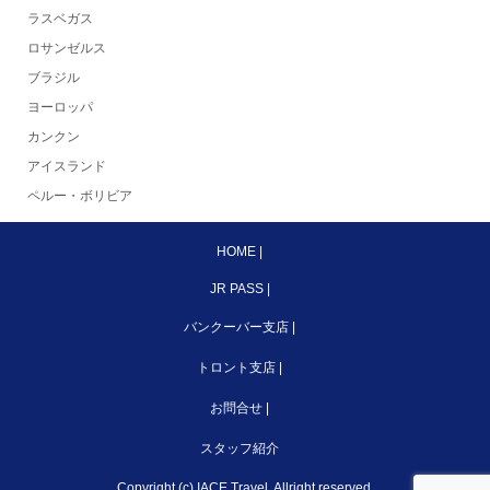
ラスベガス
ロサンゼルス
ブラジル
ヨーロッパ
カンクン
アイスランド
ペルー・ボリビア
HOME
|
JR PASS
|
バンクーバー支店
|
トロント支店
|
お問合せ
|
スタッフ紹介
Copyright (c) IACE Travel. Allright reserved.