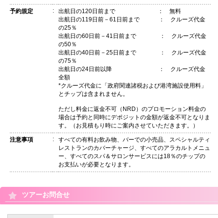
:
予約規定
出航日の120日前まで ： 無料
出航日の119日前－61日前まで ： クルーズ代金
の25％
出航日の60日前－41日前まで ： クルーズ代金
の50％
出航日の40日前－25日前まで ： クルーズ代金
の75％
出航日の24日前以降 ： クルーズ代金
全額
*クルーズ代金に「政府関連諸税および港湾施設使用料」
とチップは含まれません。
ただし料金に返金不可（NRD）のプロモーション料金の
場合は予約と同時にデポジットの金額が返金不可となりま
す。（お見積もり時にご案内させていただきます。）
:
注意事項
すべての有料お飲み物、バーでの小売品、スペシャルティ
レストランのカバーチャージ、すべてのアラカルトメニュ
ー、すべてのスパ＆サロンサービスには18％のチップの
お支払いが必要となります。
ツアーお問合せ