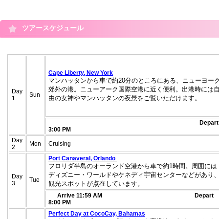
ツアースケジュール
Cape Liberty, New York
マンハッタンから車で約20分のところにある、
ニューヨー
郊外の港。ニューアーク国際空港に近く便利。
出港時には
Day
Sun
由の女神やマンハッタンの夜景をご覧いただけます。
1
Depart
3:00 PM
Day
Mon
Cruising
2
Port Canaveral, Orlando
フロリダ半島のオーランド空港から車で約1時間。
周囲には
ディズニー・
ワールドやケネディ宇宙センターなどがあり
Day
Tue
3
観光スポットが点在しています。
Arrive 11:59 AM Depart
8:00 PM
Perfect Day at CocoCay, Bahamas