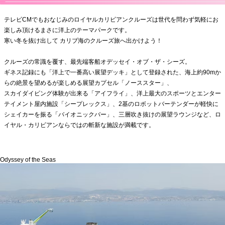
テレビCMでもおなじみのロイヤルカリビアンクルーズは世代を問
わず気軽にお
楽しみ頂けるまさに洋上のテーマパークです。
寒い冬を抜け出して カリブ海のクルーズ旅へ出かけよう！
クルーズの常識を覆す、最先端客船オデッセイ・オブ・ザ・
シーズ。
ギネス記録にも「洋上で一番高い展望デッキ」として登録された、
海上約90mか
らの絶景を望めるが楽しめる展望カプセル「
ノーススター」、
スカイダイビング体験が出来る「アイフライ」、
洋上最大のスポーツとエンター
テイメント屋内施設「
シープレックス」、2基のロボットバーテンダーが軽快に
シェイカーを振る「バイオニックバー」、
三層吹き抜けの展望ラウンジなど、ロ
イヤル・
カリビアンならではの斬新な施設が満載です。
Odyssey of the Seas