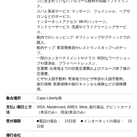
ジに含まれていないアルコール飲料や高級ソフトドリン
ク。
スパと美容サービス: マッサージ、フェイシャル、ヘアサ
ロンなどのサービス。
インターネットアクセス: Wi-Fiパッケージ。
ランドリーサービス: 洗濯やドライクリーニングサービ
ス。
船内でのショッピング: ギフトショップやブティックでの
購入。
船内チップ: 客室乗務員やレストランスタッフへのチッ
プ。
一部のエンターテイメントやクラス: 特別なワークショッ
プや講演会、プライベートレッスン。
交通費: 出発地までの往復交通費およびクルーズ終了後の
交通費。
ビザや入国手数料: 寄港地でのビザ申請や入国手数料。
旅行保険: 医療保険や旅行キャンセル保険などの保険費
用。
:
集合場所
Cape Liberty港
:
支払い期日と方
VISA, Mastercard, AMEX, Wise, 銀行振込, デビットカード
法
（来店のみ）, 現金(来店のみ）
:
受付期限
■電話の場合： 15日前 ■ インターネットの場合： 15
日前
:
催行会社