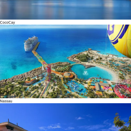
CocoCay
Nassau