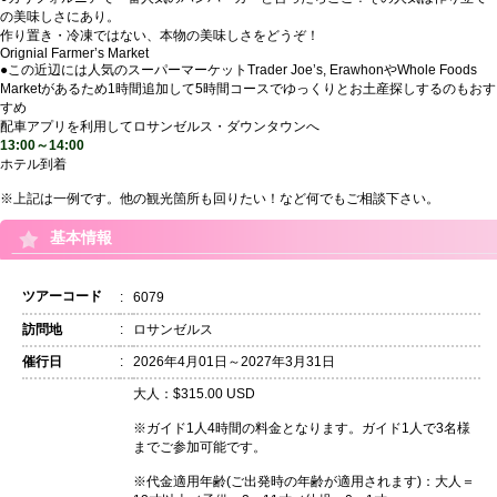
の美味しさにあり。
作り置き・冷凍ではない、本物の美味しさをどうぞ！
Orignial Farmer’s Market
●この近辺には人気のスーパーマーケットTrader Joe’s, ErawhonやWhole Foods
Marketがあるため1時間追加して5時間コースでゆっくりとお土産探しするのもおす
すめ
配車アプリを利用してロサンゼルス・ダウンタウンへ
13:00～14:00
ホテル到着
※上記は一例です。他の観光箇所も回りたい！など何でもご相談下さい。
基本情報
ツアーコード
:
6079
訪問地
:
ロサンゼルス
催行日
:
2026年4月01日～2027年3月31日
大人：$315.00 USD
※ガイド1人4時間の料金となります。ガイド1人で3名様
までご参加可能です。
※代金適用年齢(ご出発時の年齢が適用されます)：大人＝