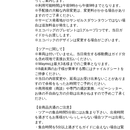
ってご案内します。
※利用可能時間は午前9時から午後9時までとなります。
※手配後の大幅な内容変更は、変更料がかかる場合があり
ますのでご了承ください。
※サービス発着地がロサンゼルスダウンタウンではない場
合は追加料金が発生します。
※エコバッグのプレゼントは1グループ1つです。当日ガ
イドからお渡しします。
※エコバックのデザインは変更する場合がございます。
【ツアーに関して】
※車両は付いていません。当日発生する移動費はガイド分
も含め現地で直接お支払いください。
※Waymoは最大3名様までのご乗車となります。
※8歳未満のお子様が乗車する際にはチャイルドシートを
ご持参ください。
※当日の内容変更や、延長はお受け出来ないことがありま
すので余裕をもったお時間でご予約ください。
※商用視察（商談）や専門の通訳業務、ベビーシッター、
お体の不自由な方の介助は出来かねますので予めご了承く
ださい。
【全商品共通のご注意】
・ツアーの集合時間5分前にはお集まり下さい。出発時間
を過ぎてもお客様がいらっしゃらない場合ツアーは出発し
ます。
・集合時間を5分以上過ぎてもガイドに会えない場合は緊