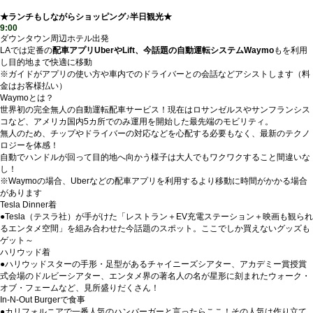
★ランチもしながらショッピング♪半日観光★
9:00
ダウンタウン周辺ホテル出発
LAでは定番の
配車アプリUberやLift、今話題の自動運転システムWaymo
もを利用
し目的地まで快適に移動
※ガイドがアプリの使い方や車内でのドライバーとの会話などアシストします（料
金はお客様払い）
Waymoとは？
世界初の完全無人の自動運転配車サービス！現在はロサンゼルスやサンフランシス
コなど、アメリカ国内5カ所でのみ運用を開始した最先端のモビリティ。
無人のため、チップやドライバーの対応などを心配する必要もなく、最新のテクノ
ロジーを体感！
自動でハンドルが回って目的地へ向かう様子は大人でもワクワクすること間違いな
し！
※Waymoの場合、Uberなどの配車アプリを利用するより移動に時間がかかる場合
があります
Tesla Dinner着
●Tesla（テスラ社）が手がけた「レストラン＋EV充電ステーション＋映画も観られ
るエンタメ空間」を組み合わせた今話題のスポット。ここでしか買えないグッズも
ゲット～
ハリウッド着
●ハリウッドスターの手形・足型があるチャイニーズシアター、アカデミー賞授賞
式会場のドルビーシアター、エンタメ界の著名人の名が星形に刻まれたウォーク・
オブ・フェームなど、見所盛りだくさん！
In-N-Out Burgerで食事
●カリフォルニアで一番人気のハンバーガーと言ったらここ！その人気は作り立て