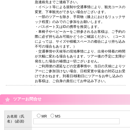
急連絡先までご連絡下さい。
・イベント等による規制や交通事情により、観光コースの
変更、下車観光ができない場合がございます。
・一部のツアーを除き、手荷物（膝上におけるリュックサ
ック程度）のみでのご参加をお願いします。
・パスポート又はIDの携帯を推奨します。
・車椅子やベビーカーをご持参されるお客様は、ご予約の
際に必ず持ち込み可能かどうかご確認ください。（コース
によっては、サイズや積載スペースの都合により持ち込み
不可の場合もあります。）
・交通事情や天候等の現地事情により、出発や帰着の時間
が大幅に変わる場合もあります。ツアー後の予定に支障が
発生した場合の補償は一切ございません。
・ご利用便の遅延などの交通事情や、当日の天候によりツ
アーにご参加頂けない場合、日程変更や返金の対応はお受
けできかねます。到着日/移動日にツアーをお申し込みの
お客様は、ご自身の責任にてお申込み下さい。
ツアーお問合せ
お名前（氏
MR
MS
名） (必須)