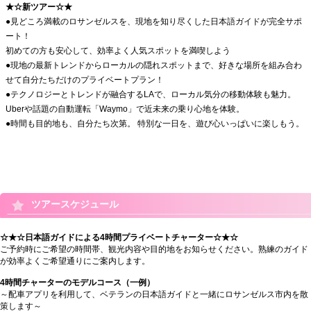
★☆新ツアー☆★
●見どころ満載のロサンゼルスを、現地を知り尽くした日本語ガイドが完全サポ
ート！
初めての方も安心して、効率よく人気スポットを満喫しよう
●現地の最新トレンドからローカルの隠れスポットまで、好きな場所を組み合わ
せて自分たちだけのプライベートプラン！
●テクノロジーとトレンドが融合するLAで、ローカル気分の移動体験も魅力。
Uberや話題の自動運転「Waymo」で近未来の乗り心地を体験。
●時間も目的地も、自分たち次第。 特別な一日を、遊び心いっぱいに楽しもう。
ツアースケジュール
☆★☆日本語ガイドによる4時間プライベートチャーター☆★☆
ご予約時にご希望の時間帯、観光内容や目的地をお知らせください。熟練のガイド
が効率よくご希望通りにご案内します。
4時間チャーターのモデルコース（一例）
～配車アプリを利用して、ベテランの日本語ガイドと一緒にロサンゼルス市内を散
策します～