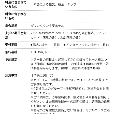
:
料金に含まれて
日本語による観光、税金、チップ
いるもの
:
料金に含まれな
いもの
:
集合場所
ダウンタウン主要ホテル
:
支払い期日と方
VISA, Mastercard, AMEX, JCB, Wise, 銀行振込, デビット
法
カード（来店のみ）, 現金(来店のみ）
:
受付期限
■電話の場合： 日前 ■ インターネットの場合： 日前
:
催行会社
JTB USA, INC.
:
予約規定
ツアー日の前日より起算してさかのぼってお一人様につ
き:7日前の15時以前は無料、それ以後は100%の変更・取
消料金がかかります。(標準：米国太平洋標準時間)
:
注意事項
【予約に関して】
※ガイド1人、4時間の料金です。ガイド1人で3名様まで
ご参加可能です。
※4名様以上のグループも手配可能です。別途料金をお問
合せください。
※ご予約時に、ご希望時間帯、観光箇所や内容をお知らせ
ください。また観光地以外への訪問の際は、訪問先の住所
もお知らせください。
※特定のご希望観光箇所がない場合は、モデルコースに沿