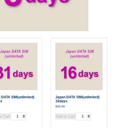
 DATA SIM(unlimited)
Japan DATA SIM(unlimited)
ys
16days
$
69.99
Japan
Japan
o Cart
Add to Cart
DATA
DATA
SIM(unlimited)
SIM(unlimited)
31days
16days