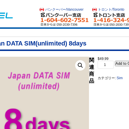
バンクーバー/Vancouver
トロント/Toronto
n DATA SIM(unlimited) 8days
$
49.99
関
Japan
Add to 
連
DATA
SIM(unlimited)
商
8days
カテゴリー:
Sim
個
品