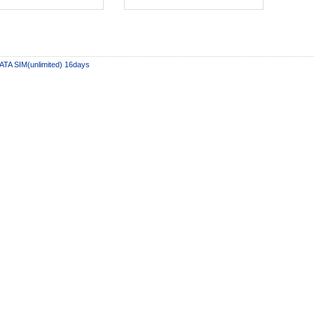
個
個
ATA SIM(unlimited) 16days