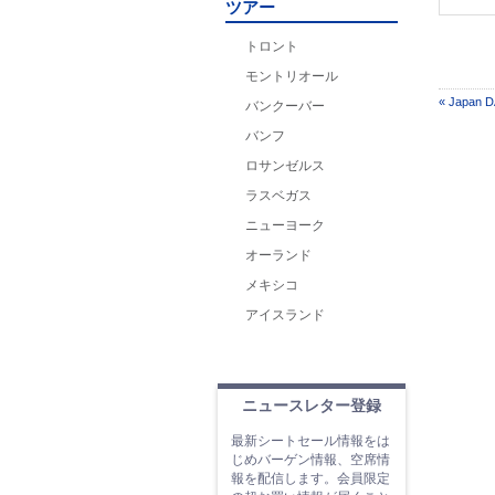
ツアー
トロント
モントリオール
« Japan D
バンクーバー
バンフ
ロサンゼルス
ラスベガス
ニューヨーク
オーランド
メキシコ
アイスランド
ニュースレター登録
最新シートセール情報をは
じめバーゲン情報、空席情
報を配信します。会員限定