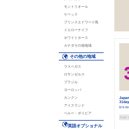
モントリオール
ケベック
プリンスエドワード島
イエローナイフ
ホワイトホース
カナダその他地域
その他の地域
ラスベガス
ロサンゼルス
ブラジル
ヨーロッパ
カンクン
Japan
31da
アイスランド
$
79.99
ペルー・ボリビア
Add t
英語オプショナル