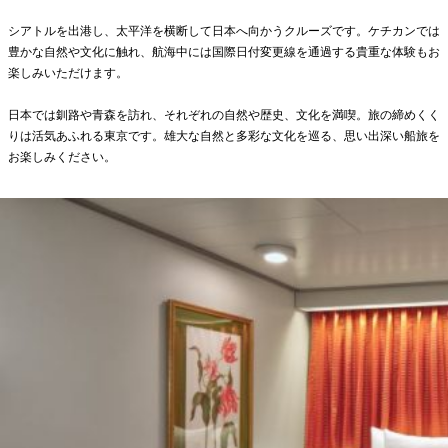
シアトルを出港し、太平洋を横断して日本へ向かうクルーズです。
ケチカンでは
豊かな自然や文化に触れ、
航海中には国際日付変更線を通過する貴重な体験もお
楽しみいただ
けます。
日本では釧路や青森を訪れ、それぞれの自然や歴史、文化を満喫。
旅の締めくく
りは活気あふれる東京です。
雄大な自然と多彩な文化を巡る、
思い出深い船旅を
お楽しみください。