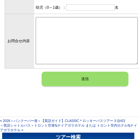
幼児（0～1歳）：
名
お問合せ内容
« 2026＜バンクーバー発＞【英語ガイド】CLASSIC＊ロッキーバスツアー３泊4日
＜英語シャトルバス＞トロント空港⇆ナイアガラホテル または トロント市内ホテル⇆ナイ
アガラホテル »
ツアー検索