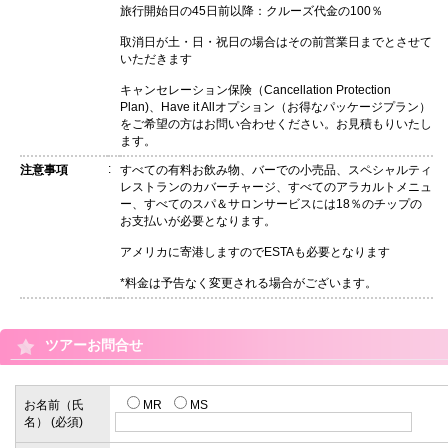
旅行開始日の45日前以降：クルーズ代金の100％
取消日が土・日・祝日の場合はその前営業日までとさせて
いただきます
キャンセレーション保険（Cancellation Protection
Plan)、Have it Allオプション（お得なパッケージプラン）
をご希望の方はお問い合わせください。お見積もりいたし
ます。
:
注意事項
すべての有料お飲み物、バーでの小売品、スペシャルティ
レストランのカバーチャージ、すべてのアラカルトメニュ
ー、すべてのスパ＆サロンサービスには18％のチップの
お支払いが必要となります。
アメリカに寄港しますのでESTAも必要となります
*料金は予告なく変更される場合がございます。
ツアーお問合せ
お名前（氏
MR
MS
名） (必須)