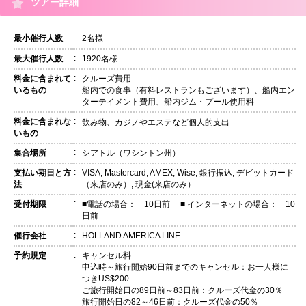
ツアー詳細
:
最小催行人数
2名様
:
最大催行人数
1920名様
:
料金に含まれて
クルーズ費用
いるもの
船内での食事（有料レストランもございます）、船内エン
ターテイメント費用、船内ジム・プール使用料
:
料金に含まれな
飲み物、カジノやエステなど個人的支出
いもの
:
集合場所
シアトル（ワシントン州）
:
支払い期日と方
VISA, Mastercard, AMEX, Wise, 銀行振込, デビットカード
法
（来店のみ）, 現金(来店のみ）
:
受付期限
■電話の場合： 10日前 ■ インターネットの場合： 10
日前
:
催行会社
HOLLAND AMERICA LINE
:
予約規定
キャンセル料
申込時～旅行開始90日前までのキャンセル：お一人様に
つきUS$200
ご旅行開始日の89日前～83日前：クルーズ代金の30％
旅行開始日の82～46日前：クルーズ代金の50％