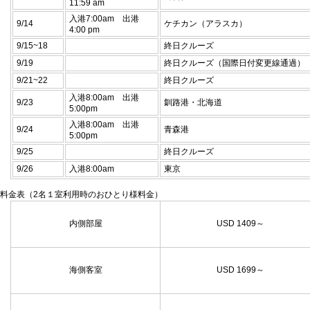
11:59 am
入港7:00am 出港
9/14
ケチカン（アラスカ）
4:00 pm
9/15~18
終日クルーズ
9/19
終日クルーズ（国際日付変更線通過）
9/21~22
終日クルーズ
入港8:00am 出港
9/23
釧路港・北海道
5:00pm
入港8:00am 出港
9/24
青森港
5:00pm
9/25
終日クルーズ
9/26
入港8:00am
東京
料金表（2名１室利用時のおひとり様料金）
内側部屋
USD 1409～
海側客室
USD 1699～