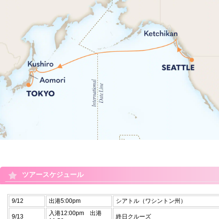
ツアースケジュール
9/12
出港5:00pm
シアトル（ワシントン州）
入港12:00pm 出港
9/13
終日クルーズ