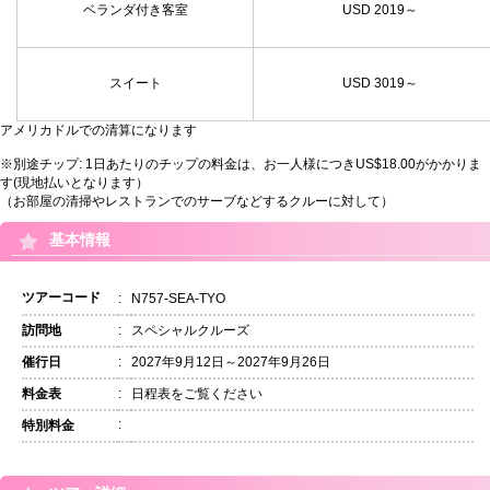
ベランダ付き客室
USD 2019～
スイート
USD 3019～
アメリカドルでの清算になります
※別途チップ: 1日あたりのチップの料金は、お一人様につきUS$18.00がかかりま
す(現地払いとなります）
（お部屋の清掃やレストランでのサーブなどするクルーに対して）
基本情報
ツアーコード
:
N757-SEA-TYO
訪問地
:
スペシャルクルーズ
催行日
:
2027年9月12日～2027年9月26日
料金表
:
日程表をご覧ください
:
特別料金