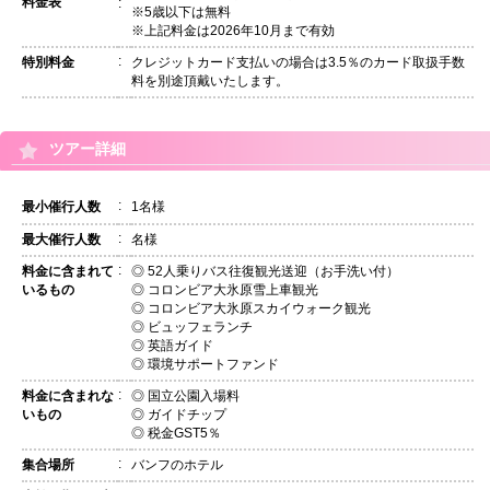
料金表
:
※5歳以下は無料
※上記料金は2026年10月まで有効
:
特別料金
クレジットカード支払いの場合は3.5％のカード取扱手数
料を別途頂戴いたします。
ツアー詳細
:
最小催行人数
1名様
:
最大催行人数
名様
:
料金に含まれて
◎ 52人乗りバス往復観光送迎（お手洗い付）
いるもの
◎ コロンビア大氷原雪上車観光
◎ コロンビア大氷原スカイウォーク観光
◎ ビュッフェランチ
◎ 英語ガイド
◎ 環境サポートファンド
:
料金に含まれな
◎ 国立公園入場料
いもの
◎ ガイドチップ
◎ 税金GST5％
:
集合場所
バンフのホテル