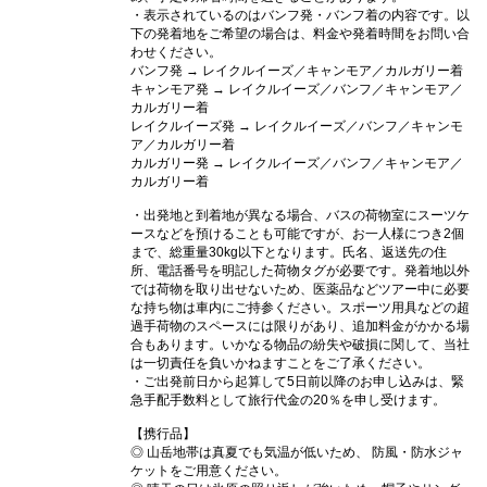
・表示されているのはバンフ発・バンフ着の内容です。以
下の発着地をご希望の場合は、料金や発着時間をお問い合
わせください。
バンフ発 → レイクルイーズ／キャンモア／カルガリー着
キャンモア発 → レイクルイーズ／バンフ／キャンモア／
カルガリー着
レイクルイーズ発 → レイクルイーズ／バンフ／キャンモ
ア／カルガリー着
カルガリー発 → レイクルイーズ／バンフ／キャンモア／
カルガリー着
・出発地と到着地が異なる場合、バスの荷物室にスーツケ
ースなどを預けることも可能ですが、お一人様につき2個
まで、総重量30kg以下となります。氏名、返送先の住
所、電話番号を明記した荷物タグが必要です。発着地以外
では荷物を取り出せないため、医薬品などツアー中に必要
な持ち物は車内にご持参ください。スポーツ用具などの超
過手荷物のスペースには限りがあり、追加料金がかかる場
合もあります。いかなる物品の紛失や破損に関して、当社
は一切責任を負いかねますことをご了承ください。
・ご出発前日から起算して5日前以降のお申し込みは、緊
急手配手数料として旅行代金の20％を申し受けます。
【携行品】
◎ 山岳地帯は真夏でも気温が低いため、 防風・防水ジャ
ケットをご用意ください。