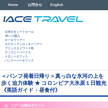
Home
お問合せ
English
日本行きシートセール
JRパス購入
オーロラツアー
カナディアンロッキーツアー
プリンスエドワード島
ディズニーパークス
トロントオフィス
バンクーバーオフィス
＜バンフ発着日帰り＞真っ白な氷河の上を
歩く迫力体験 ★ コロンビア大氷原１日観光
《英語ガイド・昼食付》
ツアーお勧めポイント