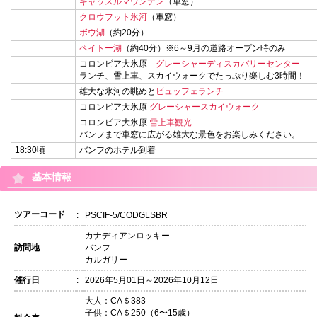
キャッスルマウンテン
（車窓）
クロウフット氷河
（車窓）
ボウ湖
（約20分）
ペイトー湖
（約40分）※6～9月の道路オープン時のみ
コロンビア大氷原
グレーシャーディスカバリーセンター
ランチ、雪上車、スカイウォークでたっぷり楽しむ3時間！
雄大な氷河の眺めと
ビュッフェランチ
コロンビア大氷原
グレーシャースカイウォーク
コロンビア大氷原
雪上車観光
バンフまで車窓に広がる雄大な景色をお楽しみください。
18:30頃
バンフのホテル到着
基本情報
ツアーコード
:
PSCIF-5/CODGLSBR
カナディアンロッキー
訪問地
:
バンフ
カルガリー
催行日
:
2026年5月01日～2026年10月12日
大人：CA＄383
子供：CA＄250（6〜15歳）