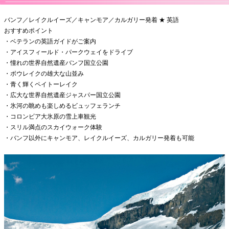
バンフ／レイクルイーズ／キャンモア／カルガリー発着 ★ 英語
おすすめポイント
・ベテランの英語ガイドがご案内
・アイスフィールド・パークウェイをドライブ
・憧れの世界自然遺産バンフ国立公園
・ボウレイクの雄大な山並み
・青く輝くペイトーレイク
・広大な世界自然遺産ジャスパー国立公園
・氷河の眺めも楽しめるビュッフェランチ
・コロンビア大氷原の雪上車観光
・スリル満点のスカイウォーク体験
・バンフ以外にキャンモア、レイクルイーズ、カルガリー発着も可能