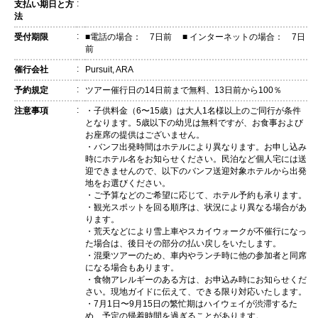
:
支払い期日と方
法
:
受付期限
■電話の場合： 7日前 ■ インターネットの場合： 7日
前
:
催行会社
Pursuit, ARA
:
予約規定
ツアー催行日の14日前まで無料、13日前から100％
:
注意事項
・子供料金（6〜15歳）は大人1名様以上のご同行が条件
となります。5歳以下の幼児は無料ですが、お食事および
お座席の提供はございません。
・バンフ出発時間はホテルにより異なります。お申し込み
時にホテル名をお知らせください。民泊など個人宅には送
迎できませんので、以下のバンフ送迎対象ホテルから出発
地をお選びください。
・ご予算などのご希望に応じて、ホテル予約も承ります。
・観光スポットを回る順序は、状況により異なる場合があ
ります。
・荒天などにより雪上車やスカイウォークが不催行になっ
た場合は、後日その部分の払い戻しをいたします。
・混乗ツアーのため、車内やランチ時に他の参加者と同席
になる場合もあります。
・食物アレルギーのある方は、お申込み時にお知らせくだ
さい。現地ガイドに伝えて、できる限り対応いたします。
・7月1日〜9月15日の繁忙期はハイウェイが渋滞するた
め、予定の帰着時間を過ぎることがあります。