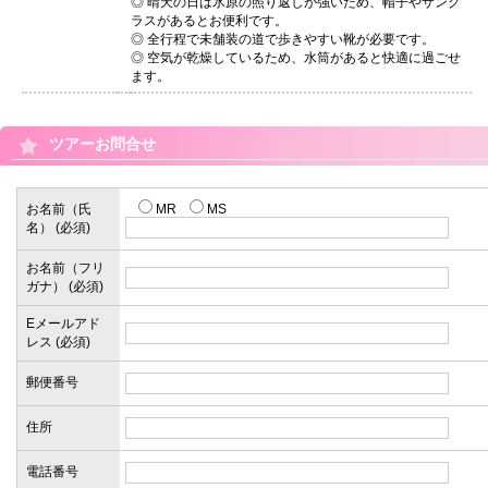
◎ 晴天の日は氷原の照り返しが強いため、帽子やサング
ラスがあるとお便利です。
◎ 全行程で未舗装の道で歩きやすい靴が必要です。
◎ 空気が乾燥しているため、水筒があると快適に過ごせ
ます。
ツアーお問合せ
お名前（氏
MR
MS
名） (必須)
お名前（フリ
ガナ） (必須)
Eメールアド
レス (必須)
郵便番号
住所
電話番号