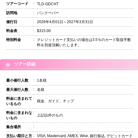
ツアーコード
:
TLD-GDCHT
訪問地
:
バンクーバー
催行日
:
2026年4月01日～2027年3月31日
料金表
:
$315.00
:
特別料金
クレジットカード支払いの場合は3.5％のカード取扱手数
料を別途頂戴いたします。
ツアー詳細
:
最小催行人数
1名様
:
最大催行人数
名様
:
料金に含まれて
税金、ガイド、チップ
いるもの
:
料金に含まれな
上記以外のもの
いもの
:
集合場所
:
支払い期日と方
VISA, Mastercard, AMEX, Wise, 銀行振込, デビットカード