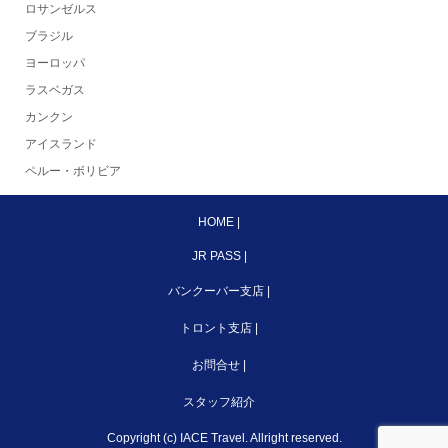
ロサンゼルス
ブラジル
ヨーロッパ
ラスベガス
カンクン
アイスランド
ペルー・ボリビア
HOME
|
JR PASS
|
バンクーバー支店
|
トロント支店
|
お問合せ
|
スタッフ紹介
Copyright (c) IACE Travel. Allright reserved.