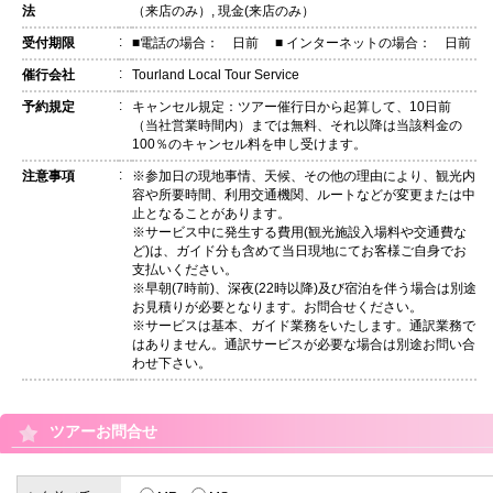
法
（来店のみ）, 現金(来店のみ）
:
受付期限
■電話の場合： 日前 ■ インターネットの場合： 日前
:
催行会社
Tourland Local Tour Service
:
予約規定
キャンセル規定：ツアー催行日から起算して、10日前
（当社営業時間内）までは無料、それ以降は当該料金の
100％のキャンセル料を申し受けます。
:
注意事項
※参加日の現地事情、天候、その他の理由により、観光内
容や所要時間、利用交通機関、ルートなどが変更または中
止となることがあります。
※サービス中に発生する費用(観光施設入場料や交通費な
ど)は、ガイド分も含めて当日現地にてお客様ご自身でお
支払いください。
※早朝(7時前)、深夜(22時以降)及び宿泊を伴う場合は別途
お見積りが必要となります。お問合せください。
※サービスは基本、ガイド業務をいたします。通訳業務で
はありません。通訳サービスが必要な場合は別途お問い合
わせ下さい。
ツアーお問合せ