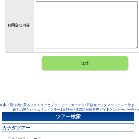
お問合せ内容
« 水上飛行機に乗るビクトリアとブッチャートガーデン1日観光アフタヌーンティー付き
迫力の滝とたっぶりウィスラー1日観光 <多言語自動音声ガイド/バンクーバー発> »
ツアー検索
カナダツアー
スペシャルクルーズ