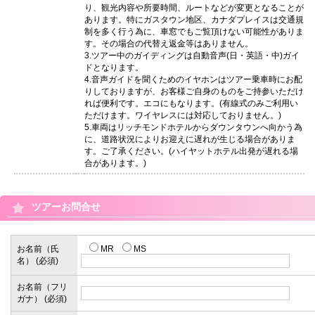
り、観光内容や所要時間、ルートなどが変更となることが
あります。特にガスタウン地区、カナダプレイスは交通規
制を多く行う為に、車窓でもご覧頂けない可能性がありま
す。その場合の代替え返金等はありません。
3.ツアー中のガイディングは自動音声(日・英語・中)ガイ
ドとなります。
4.音声ガイドを聞くためのイヤホンはツアー乗車時にお配
りしておりますが、お客様ご自身のものをご持参いただけ
れば便利です。エコにもなります。(有線式のみご利用い
ただけます。ワイヤレスには対応しておりません。)
5.車両はリッチモンドホテルからダウンタウンへ向かう為
に、道路状況によりお迎えに遅れが生じる場合がありま
す。ご了承ください。(ハイヤットホテル出発が遅れる場
合があります。)
ツアーお問合せ
お名前（氏
MR
MS
名） (必須)
お名前（フリ
ガナ） (必須)