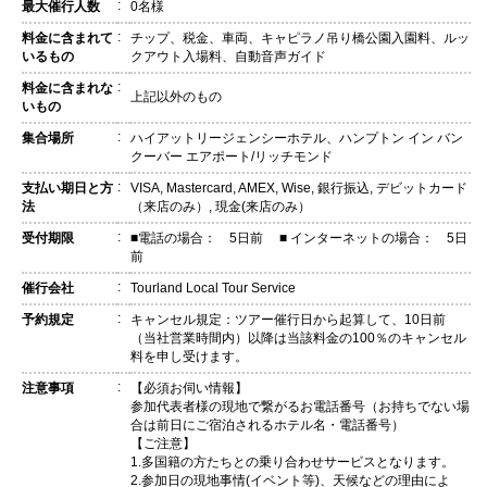
:
最大催行人数
0名様
:
料金に含まれて
チップ、税金、車両、キャピラノ吊り橋公園入園料、ルッ
いるもの
クアウト入場料、自動音声ガイド
:
料金に含まれな
上記以外のもの
いもの
:
集合場所
ハイアットリージェンシーホテル、ハンプトン イン バン
クーバー エアポート/リッチモンド
:
支払い期日と方
VISA, Mastercard, AMEX, Wise, 銀行振込, デビットカード
法
（来店のみ）, 現金(来店のみ）
:
受付期限
■電話の場合： 5日前 ■ インターネットの場合： 5日
前
:
催行会社
Tourland Local Tour Service
:
予約規定
キャンセル規定：ツアー催行日から起算して、10日前
（当社営業時間内）以降は当該料金の100％のキャンセル
料を申し受けます。
:
注意事項
【必須お伺い情報】
参加代表者様の現地で繋がるお電話番号（お持ちでない場
合は前日にご宿泊されるホテル名・電話番号）
【ご注意】
1.多国籍の方たちとの乗り合わせサービスとなります。
2.参加日の現地事情(イベント等)、天候などの理由によ