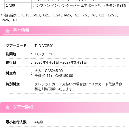
17:00
ハンプトン イン バンクーバー エアポート/リッチモンド到着
＊催行除外日: 6/13、6/18、6/21、6/24、6/26、7/1、7/2、7/7、8/2、12/25、
12/26、1/1
基本情報
ツアーコード
:
TLD-VCR01
訪問地
:
バンクーバー
催行日
:
2026年4月01日～2027年3月31日
大人 CA$245.00
料金表
:
子供 (0-11) CA$180.00
:
特別料金
クレジットカード支払いの場合は3.5％のカード取扱手数
料を別途頂戴いたします。
ツアー詳細
:
最小催行人数
4名様