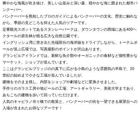
爽やかな海風が吹き抜け、美しい山並みと深い森、穏やかな海に囲まれた都市バ
ンクーバー。
バンクーバーを熟知したプロのガイドによるバンクーバーの文化、歴史に触れな
がら、季節の見どころを抑えた人気のツアーです。
定番観光スポットであるスタンレーパークは、ダウンタウンの西端にある400ヘ
クタールの原生林が残る広大な自然公園です。
イングリッシュ湾に突き出た先端部分の海岸線をドライブしながら、トーテムポ
ールが並ぶ広場では、写真撮影のポイントが沢山あります。
グランビルアイランドでは、新鮮な魚介類やオーガニックの食材など個性豊かな
マーケット、ショップが並んでいます。
ここはグランビルブリッジのの真下に広がる小島のような雰囲気の半島で、20
世紀の始めまで小さな工場が並んでいましたが、
建物をそのまま残し、内部をショップや劇場などに変身させました。
手作りのガラス工房や地ビールの工場、アートギャラリー、美術大学まであり、
あちこちの建物を歩いて回っていただけます。
人気のキャピラノ吊り橋での散策と、バンクーバーの街を一望できる展望台への
入場が含まれたお得なツアーです！