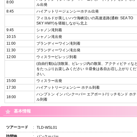
8:00
ル出発
8:45
ハイアットリージェンシーホテル出発
フィヨルドが美しいハウ海峡沿いの高速道路(通称: SEA TO
SKY HWY)を堪能しながら北上
9:45
シャノン滝到着
10:15
シャノン滝出発
11:00
ブランディーワイン滝到着
11:30
ブランディーワイン滝出発
12:00
ウィスラービレッジ到着
(自由行動)山頂散策、ビレッジ内の散策、アクティビティな
をたっぷりお楽しみください ※昼食は各自お召し上がりくだ
さい。
15:00
ウィスラー出発
17:30
ハイアットリージェンシー ホテル到着
ハンプトン イン バンクーバー エアポート/リッチモンド ホテ
18:00
ル到着
基本情報
ツアーコード
:
TLD-WSL01
訪問地
:
バンクーバー