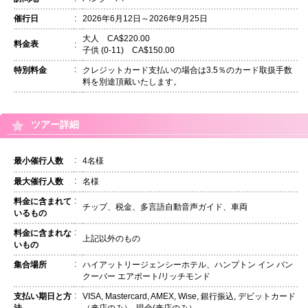
催行日
:
2026年6月12日～2026年9月25日
大人 CA$220.00
料金表
:
子供 (0-11) CA$150.00
:
特別料金
クレジットカード支払いの場合は3.5％のカード取扱手数
料を別途頂戴いたします。
ツアー詳細
:
最小催行人数
4名様
:
最大催行人数
名様
:
料金に含まれて
チップ、税金、多言語自動音声ガイド、車両
いるもの
:
料金に含まれな
上記以外のもの
いもの
:
集合場所
ハイアットリージェンシーホテル、ハンプトン イン バン
クーバー エアポート/リッチモンド
:
支払い期日と方
VISA, Mastercard, AMEX, Wise, 銀行振込, デビットカード