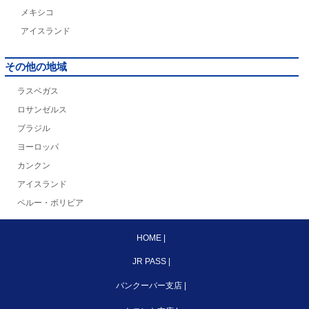
メキシコ
アイスランド
その他の地域
ラスベガス
ロサンゼルス
ブラジル
ヨーロッパ
カンクン
アイスランド
ペルー・ボリビア
HOME
|
JR PASS
|
バンクーバー支店
|