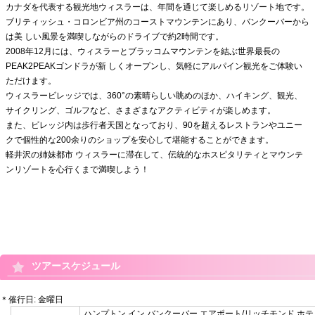
カナダを代表する観光地ウィスラーは、年間を通じて楽しめるリゾート地です。
ブリティッシュ・コロンビア州のコーストマウンテンにあり、バンクーバーから
は美 しい風景を満喫しながらのドライブで約2時間です。
2008年12月には、ウィスラーとブラッコムマウンテンを結ぶ世界最長の
PEAK2PEAKゴンドラが新 しくオープンし、気軽にアルパイン観光をご体験い
ただけます。
ウィスラービレッジでは、360°の素晴らしい眺めのほか、ハイキング、観光、
サイクリング、ゴルフなど、さまざまなアクティビティが楽しめます。
また、ビレッジ内は歩行者天国となっており、90を超えるレストランやユニー
クで個性的な200余りのショップを安心して堪能することができます。
軽井沢の姉妹都市 ウィスラーに滞在して、伝統的なホスピタリティとマウンテ
ンリゾートを心行くまで満喫しよう！
ツアースケジュール
＊催行日: 金曜日
ハンプトン イン バンクーバー エアポート/リッチモンド ホテ