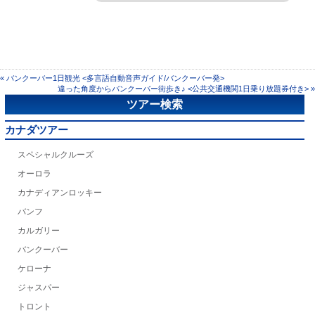
« バンクーバー1日観光 <多言語自動音声ガイド/バンクーバー発>
違った角度からバンクーバー街歩き♪ <公共交通機関1日乗り放題券付き> »
ツアー検索
カナダツアー
スペシャルクルーズ
オーロラ
カナディアンロッキー
バンフ
カルガリー
バンクーバー
ケローナ
ジャスパー
トロント