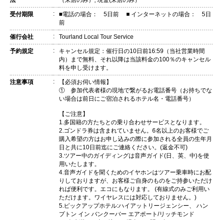
法
（来店のみ）, 現金(来店のみ）
:
受付期限
■電話の場合： 5日前 ■ インターネットの場合： 5日
前
:
催行会社
Tourland Local Tour Service
:
予約規定
キャンセル規定：催行日の10日前16:59（当社営業時間
内）まで無料、それ以降は当該料金の100％のキャンセル
料を申し受けます。
:
注意事項
【必須お伺い情報】
① 参加代表者様の現地で繋がるお電話番号（お持ちでな
い場合は前日にご宿泊されるホテル名・電話番号）
【ご注意】
1.多国籍の方たちとの乗り合わせサービスとなります。
2.ゴンドラ券は含まれていません。6名以上のお客様でご
購入希望の方はお申し込みの際に参加される全員の生年月
日と共に10日前迄にご連絡ください。(返金不可)
3.ツアー中のガイディングは音声ガイド(日、英、中)を使
用いたします。
4.音声ガイドを聞くためのイヤホンはツアー乗車時にお配
りしておりますが、お客様ご自身のものをご持参いただけ
れば便利です。エコにもなります。 (有線式のみご利用い
ただけます。ワイヤレスには対応しておりません。)
5.ピックアップホテル:ハイアットリージェンシー、 ハン
プトン イン バンクーバー エアポート/リッチモンド