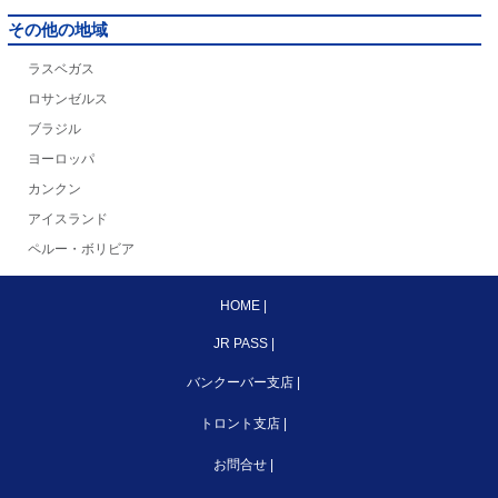
その他の地域
ラスベガス
ロサンゼルス
ブラジル
ヨーロッパ
カンクン
アイスランド
ペルー・ボリビア
HOME
|
JR PASS
|
バンクーバー支店
|
トロント支店
|
お問合せ
|