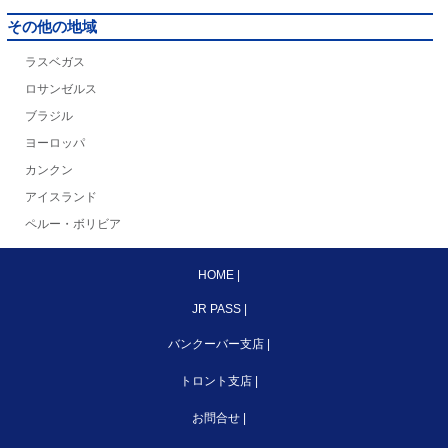
その他の地域
ラスベガス
ロサンゼルス
ブラジル
ヨーロッパ
カンクン
アイスランド
ペルー・ボリビア
HOME
|
JR PASS
|
バンクーバー支店
|
トロント支店
|
お問合せ
|