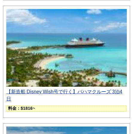
【新造船 Disney Wish号で行く】バハマクルーズ 3泊4
日
料金：$1816~