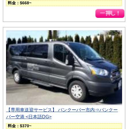
料金：$668~
【専用車送迎サービス】 バンクーバー市内⇒バンクー
バー空港 <日本語DG>
料金：$370~