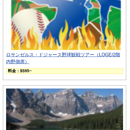
ロサンゼルス・ドジャース野球観戦ツアー（LOGE/2階
内野側席）
料金：$595~