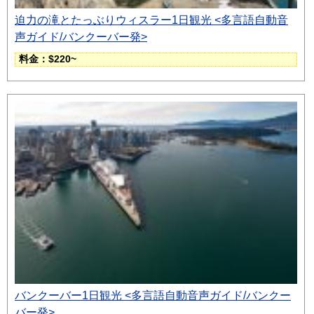
迫力の滝とたっぶりウィスラー1日観光 <多言語自動音
声ガイド/バンクーバー発>
料金：$220~
バンクーバー1日観光 <多言語自動音声ガイド/バンクー
バー発>