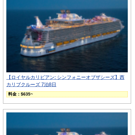
【ロイヤルカリビアン: シンフォニーオブザシーズ】西
カリブクルーズ 7泊8日
料金：$635~