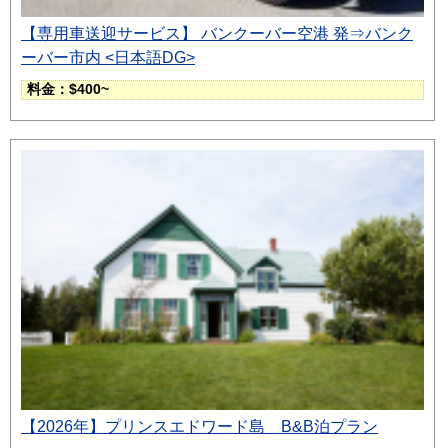
【専用車送迎サービス】 バンクーバー空港 発⇒バンク
ーバー市内 <日本語DG>
料金：$400~
【2026年】プリンスエドワード島 B&B泊プラン